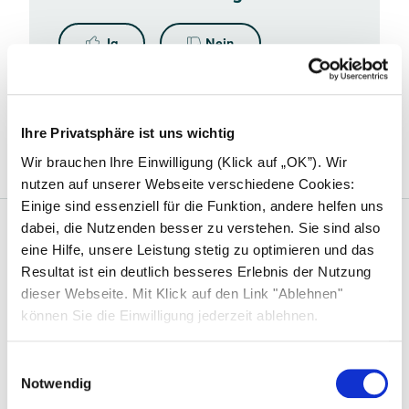
Ja
Nein
Feedback absenden
Ihre Privatsphäre ist uns wichtig
Wir brauchen Ihre Einwilligung (Klick auf „OK”). Wir
nutzen auf unserer Webseite verschiedene Cookies:
Einige sind essenziell für die Funktion, andere helfen uns
dabei, die Nutzenden besser zu verstehen. Sie sind also
eine Hilfe, unsere Leistung stetig zu optimieren und das
Solarwatt
Resultat ist ein deutlich besseres Erlebnis der Nutzung
Über uns
dieser Webseite. Mit Klick auf den Link "Ablehnen"
können Sie die Einwilligung jederzeit ablehnen.
Was uns einzigartig macht
Nachhaltigkeit
Einwilligungsauswahl
Notwendig
Standorte