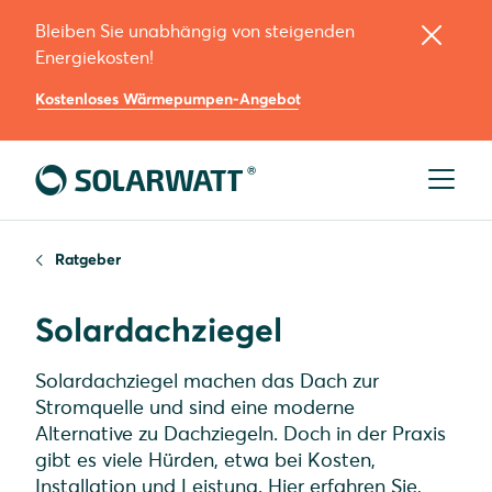
Bleiben Sie unabhängig von steigenden
Sparen Sie mit der Kraft der Sonne –
Energiekosten!
maßgeschneidert für Ihr Zuhause!
Kostenloses Wärmepumpen-Angebot
Einsparpotenzial entdecken
Ratgeber
Solardachziegel
Solardachziegel machen das Dach zur
Stromquelle und sind eine moderne
Alternative zu Dachziegeln. Doch in der Praxis
gibt es viele Hürden, etwa bei Kosten,
Installation und Leistung. Hier erfahren Sie,