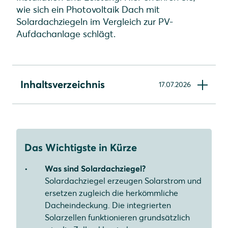
wie sich ein Photovoltaik Dach mit
Solardachziegeln im Vergleich zur PV-
Aufdachanlage schlägt.
Inhaltsverzeichnis
17.07.2026
Wenn das Dach selbst zur Photovoltaikanlage
wird
Solardachziegel sind keine neue Idee
Das Wichtigste in Kürze
Nachteile: Hoher Aufwand, hohe Kosten
Was sind Solardachziegel?
Solardachziegel erzeugen Solarstrom und
Hoher Installationsaufwand
ersetzen zugleich die herkömmliche
Kostenintensive Anschaffung
Dacheindeckung. Die integrierten
Solarzellen funktionieren grundsätzlich
Erhöhter Wartungsaufwand