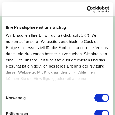
Ihre Privatsphäre ist uns wichtig
Wir brauchen Ihre Einwilligung (Klick auf „OK”). Wir
nutzen auf unserer Webseite verschiedene Cookies:
Einige sind essenziell für die Funktion, andere helfen uns
dabei, die Nutzenden besser zu verstehen. Sie sind also
eine Hilfe, unsere Leistung stetig zu optimieren und das
Resultat ist ein deutlich besseres Erlebnis der Nutzung
Was kostet eine PV-Anlage?
dieser Webseite. Mit Klick auf den Link "Ablehnen"
Anhand von Beispielen erklären wir Ihnen, was
können Sie die Einwilligung jederzeit ablehnen.
ein PV-Projekt kostet. Das PDF enthält
außerdem Formeln, die Ihnen helfen, Ihre
Einwilligungsauswahl
eigenen Kosten und Gewinne auszurechnen.
Notwendig
Kostenlos PDF downloaden
Präferenzen