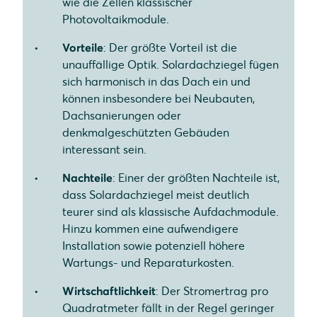
wie die Zellen klassischer
Photovoltaikmodule.
Anpassungen und Erweiterung
Vorteile
: Der größte Vorteil ist die
Deutlich geringere Leistung
unauffällige Optik. Solardachziegel fügen
Marktunterschiede: Aufdach-Solarmodule vs.
sich harmonisch in das Dach ein und
Solarziegel
können insbesondere bei Neubauten,
Dachsanierungen oder
Arten und Hersteller von Solardachziegeln
denkmalgeschützten Gebäuden
interessant sein.
Energiegewinnung auf höchstem Niveau:
Aufdach-Solarmodule
Nachteile
: Einer der größten Nachteile ist,
dass Solardachziegel meist deutlich
Einfache Installation
teurer sind als klassische Aufdachmodule.
Geringer Wartungsaufwand
Hinzu kommen eine aufwendigere
Installation sowie potenziell höhere
Weitere Vorteile
Wartungs- und Reparaturkosten.
Fazit
Wirtschaftlichkeit
: Der Stromertrag pro
Quadratmeter fällt in der Regel geringer
FAQs zu Solardachziegel