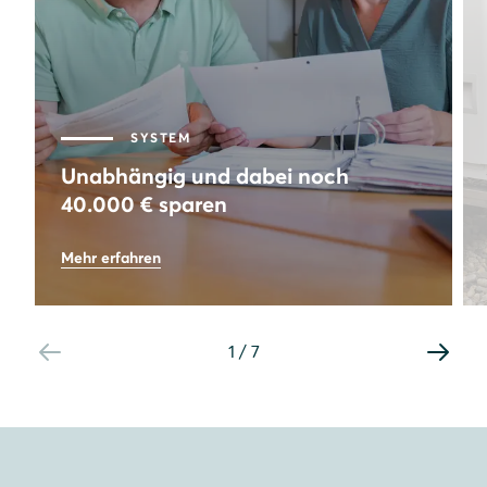
SYSTEM
Unabhängig und dabei noch
40.000 € sparen
73
%
Mehr erfahren
Autarkie
8,64
kWp
Leistung PV-Anlage
1
/
7
40.000
€
Gesamtersparnis