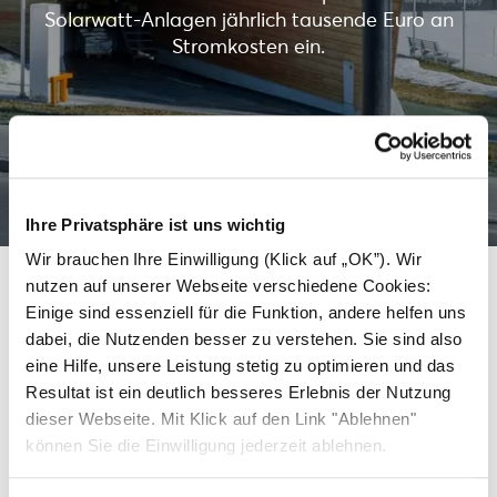
Solarwatt-Anlagen jährlich tausende Euro an
Stromkosten ein.
Mehr erfahren
Ihre Privatsphäre ist uns wichtig
Wir brauchen Ihre Einwilligung (Klick auf „OK”). Wir
nutzen auf unserer Webseite verschiedene Cookies:
Einige sind essenziell für die Funktion, andere helfen uns
Weitere Dächer, die saubere
dabei, die Nutzenden besser zu verstehen. Sie sind also
eine Hilfe, unsere Leistung stetig zu optimieren und das
Energie mit Solarwatt
Resultat ist ein deutlich besseres Erlebnis der Nutzung
erzeugen.
dieser Webseite. Mit Klick auf den Link "Ablehnen"
können Sie die Einwilligung jederzeit ablehnen.