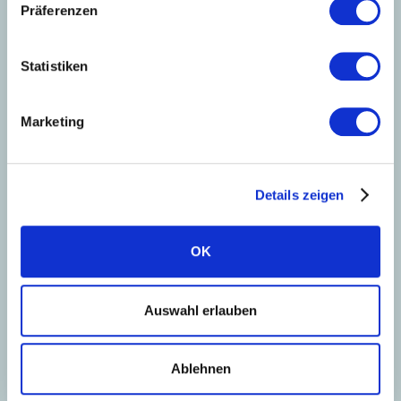
Sascha Buch
Präferenzen
Hessen, Thüringen, Rheinland-Pfalz und
Nordrhein-Westfalen
Statistiken
PLZ-Gebiet: 34-36, 54-57, 60, 61, 63-69
Marketing
Sascha.buch@solarwatt.com
Jetzt kontaktieren
Details zeigen
OK
Auswahl erlauben
Ablehnen