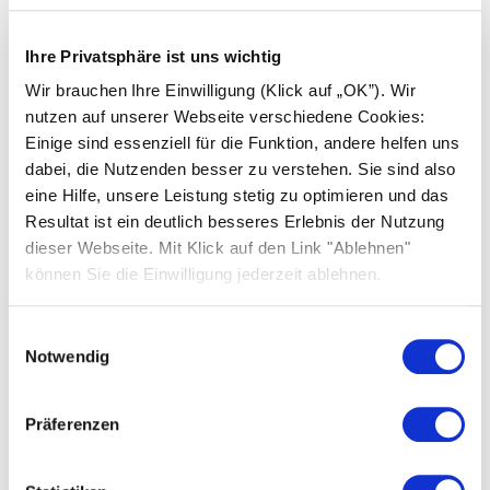
Leistungsbegrenzung Inverter vision one
Ihre Privatsphäre ist uns wichtig
Wir brauchen Ihre Einwilligung (Klick auf „OK”). Wir
Drosselung auf 60% 'Solarspitzen-
nutzen auf unserer Webseite verschiedene Cookies:
Gesetz'
Einige sind essenziell für die Funktion, andere helfen uns
Im Sinne des §9 Absatz 2 EEG müssen PV-Anlagen <
dabei, die Nutzenden besser zu verstehen. Sie sind also
100 kWp (mit Ausnahme von Steckersolaranlagen
eine Hilfe, unsere Leistung stetig zu optimieren und das
bis 2 kWp), die ab dem 25.02.2025 in Betrieb
Resultat ist ein deutlich besseres Erlebnis der Nutzung
genommen werden und
nicht
mit einem Smart
dieser Webseite. Mit Klick auf den Link "Ablehnen"
Meter und einer Steuerbox ausgerüstet sind, die
können Sie die Einwilligung jederzeit ablehnen.
Einspeiseleistung auf 60 % der installierten Leistung
begrenzen.
Einwilligungsauswahl
Notwendig
Folgen Sie für die Details zur Einrichtung dieser
Verlinkung:
Präferenzen
Video zur Umsetzung der Abregelung über die
Einstellungen im SmartSetup des SOLARWATT