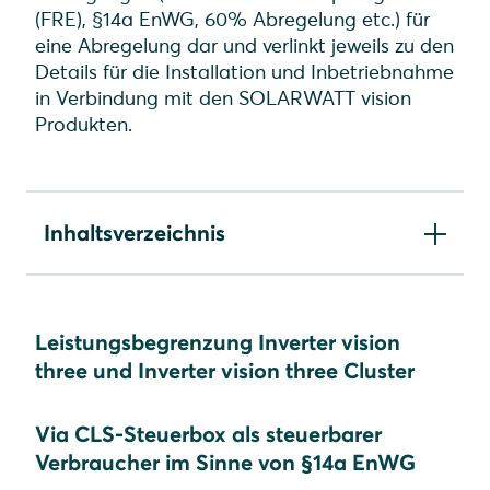
(FRE), §14a EnWG, 60% Abregelung etc.) für
eine Abregelung dar und verlinkt jeweils zu den
Details für die Installation und Inbetriebnahme
in Verbindung mit den SOLARWATT vision
Produkten.
Inhaltsverzeichnis
Leistungsbegrenzung Inverter vision three und
Inverter vision three Cluster
Leistungsbegrenzung Inverter vision
Leistungsbegrenzung Inverter vision one
three und Inverter vision three Cluster
Via CLS-Steuerbox als steuerbarer
Verbraucher im Sinne von §14a EnWG