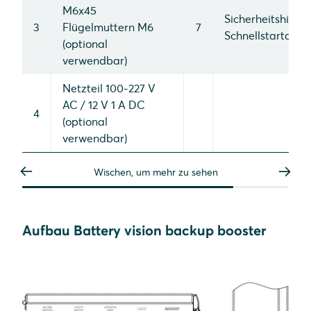
M6x45
Sicherheitshinwe
3
Flügelmuttern M6
7
Schnellstartanle
(optional
verwendbar)
Netzteil 100-227 V
AC / 12 V 1 A DC
4
(optional
verwendbar)
Wischen, um mehr zu sehen
Aufbau Battery vision backup booster