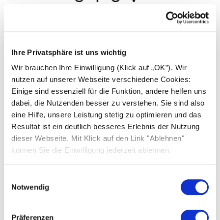
Display Inverter vision one
nach oben:
O
LC-display
S
Ihre Privatsphäre ist uns wichtig
Wert erhöhen
Wir brauchen Ihre Einwilligung (Klick auf „OK”). Wir
nach unten:
P
rot: Fehler
T
nutzen auf unserer Webseite verschiedene Cookies:
Wert absenken
Einige sind essenziell für die Funktion, andere helfen uns
dabei, die Nutzenden besser zu verstehen. Sie sind also
blau:
eine Hilfe, unsere Leistung stetig zu optimieren und das
Q
WLAN/LAN
U
Bestätigen
Resultat ist ein deutlich besseres Erlebnis der Nutzung
Status
dieser Webseite. Mit Klick auf den Link "Ablehnen"
grün:
können Sie die Einwilligung jederzeit ablehnen.
R
V
zurück/beenden
betriebsbereit
Einwilligungsauswahl
Notwendig
Die Struktur des Inverter vision three Menübaums
inklusive Erklärungen
finden Sie hier
.
Präferenzen