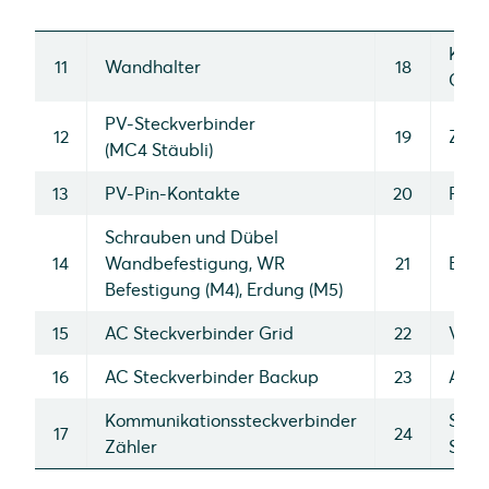
Komm
11
Wandhalter
18
Clus
PV-Steckverbinder
12
19
Zähl
(MC4 Stäubli)
13
PV-Pin-Kontakte
20
RJ45
Schrauben und Dübel
14
Wandbefestigung, WR
21
Erdu
Befestigung (M4), Erdung (M5)
15
AC Steckverbinder Grid
22
Verr
16
AC Steckverbinder Backup
23
Ante
Kommunikationssteckverbinder
Schne
17
24
Zähler
Sich