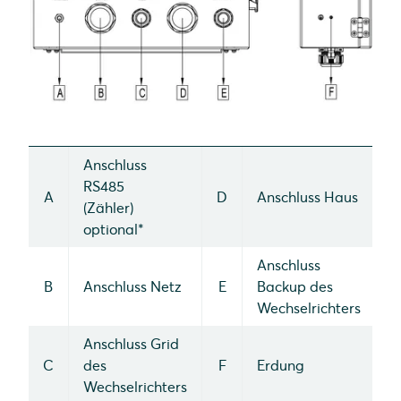
Anschluss
RS485
A
D
Anschluss Haus
(Zähler)
optional*
Anschluss
B
Anschluss Netz
E
Backup des
Wechselrichters
Anschluss Grid
C
des
F
Erdung
Wechselrichters