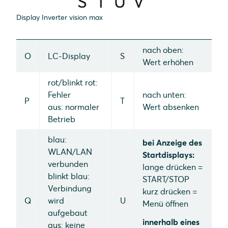
Display Inverter vision max
nach oben:
O
LC-Display
S
Wert erhöhen
rot/blinkt rot:
Fehler
nach unten:
P
T
aus: normaler
Wert absenken
Betrieb
blau:
bei Anzeige des
WLAN/LAN
Startdisplays:
verbunden
lange drücken =
blinkt blau:
START/STOP
Verbindung
kurz drücken =
Q
wird
U
Menü öffnen
aufgebaut
innerhalb eines
aus: keine