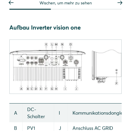
Wischen, um mehr zu sehen
Aufbau Inverter vision one
DC-
A
I
Kommunikationsdongle
Schalter
B
PV1
J
Anschluss AC GRID