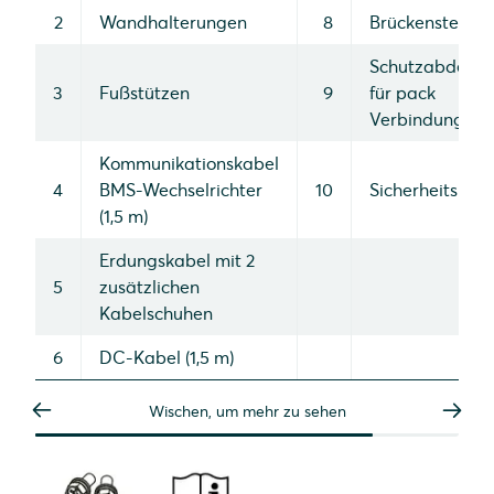
2
Wandhalterungen
8
Brückenstecker
Schutzabdeck
3
Fußstützen
9
für pack
Verbindungen
Kommunikationskabel
4
BMS-Wechselrichter
10
Sicherheitshinw
(1,5 m)
Erdungskabel mit 2
5
zusätzlichen
Kabelschuhen
6
DC-Kabel (1,5 m)
Wischen, um mehr zu sehen