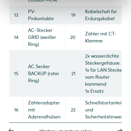
PV-
Kabelschuh für
13
19
Pinkontakte
Erdungskabel
AC-Stecker
Zähler mit CT-
14
GRID (weißer
20
Klemme
Ring)
2x wasserdichte
Steckergehäuse:
AC.Secker
1x für LAN Stecker
15
BACKUP (roter
21
vom Router
Ring)
kommend
1x Ersatz
Zähleradapter
Schnellstartanleitung
16
mit
22
und
Aderendhülsen
Sicherheitshinweise