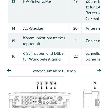
13
PV-Pinkontakte
19
Zähler kom
1x für LAN S
Router kom
2x Ersatz
14
AC-Stecker
20
Antenne
Kommunikationsstecker
15
21
Zähler mit 
(optional)
6 Schrauben und Dübel
Schnellstart
16
22
für Wandbefestigung
Sicherheitsh
Wischen, um mehr zu sehen