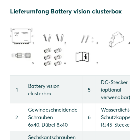
Lieferumfang Battery vision clusterbox
DC-Stecker
Battery vision
1
5
(optional
clusterbox
verwendbar)
Gewindeschneidende
Wasserdichte
2
Schrauben
6
Schutzkappen fü
6x40, Dübel 8x40
RJ45-Stecker
Sechskantschrauben