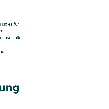
ist es für
en
hotovoltaik
und
sung