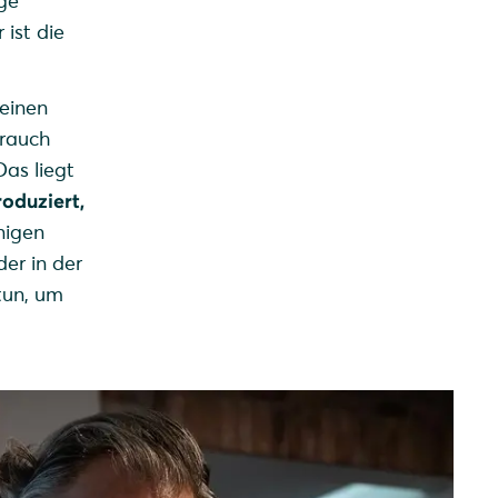
age
ist die
 einen
brauch
as liegt
oduziert,
nigen
er in der
tun, um