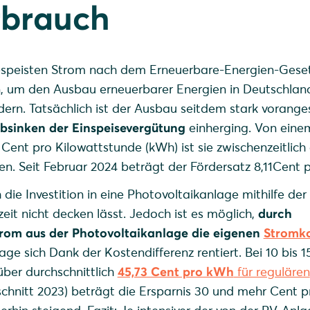
rbrauch
gespeisten Strom nach dem Erneuerbare-Energien-Gese
n, um den Ausbau erneuerbarer Energien in Deutschlan
dern. Tatsächlich ist der Ausbau seitdem stark voranges
Absinken der Einspeisevergütung
einherging. Von eine
Cent pro Kilowattstunde (kWh) ist sie zwischenzeitlich 
n. Seit Februar 2024 beträgt der Fördersatz 8,11Cent
die Investition in eine Photovoltaikanlage mithilfe der
eit nicht decken lässt. Jedoch ist es möglich,
durch
rom aus der Photovoltaikanlage die eigenen
Stromko
lage sich Dank der Kostendifferenz rentiert. Bei 10 bis 
ber durchschnittlich
45,73 Cent pro kWh
für regulären
chnitt 2023) beträgt die Ersparnis 30 und mehr Cent 