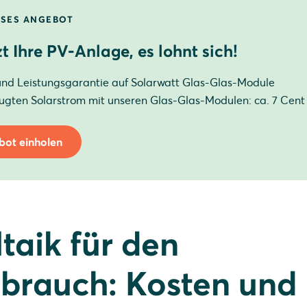
peisung zur PV-Anlage für den Eigenverbrauch
SES ANGEBOT
erbrauch: großes Optimierungspotenzial
zt Ihre PV-Anlage, es lohnt sich!
r den Eigenverbrauch ist nicht gleich Autarkie
und Leistungsgarantie auf Solarwatt Glas-Glas-Module
ei Photovoltaikanlagen für den Eigenverbrauch an?
zeugten Solarstrom mit unseren Glas-Glas-Modulen: ca. 7 Cent
bot einholen
taik für den
brauch: Kosten und