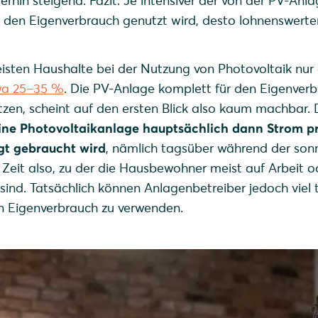
erhin steigend. Fazit: Je intensiver der von der PV-Anl
 den Eigenverbrauch genutzt wird, desto lohnenswerter 
eisten Haushalte bei der Nutzung von Photovoltaik nur
wa 25–35 %
. Die PV-Anlage komplett für den Eigenver
zen, scheint auf den ersten Blick also kaum machbar. D
ine Photovoltaikanlage hauptsächlich dann Strom pr
gt gebraucht wird
, nämlich tagsüber während der son
Zeit also, zu der die Hausbewohner meist auf Arbeit od
 sind. Tatsächlich können Anlagenbetreiber jedoch viel 
n Eigenverbrauch zu verwenden.