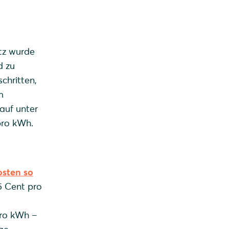
tz wurde
d zu
chritten,
m
auf unter
 pro kWh.
sten so
15 Cent pro
pro kWh –