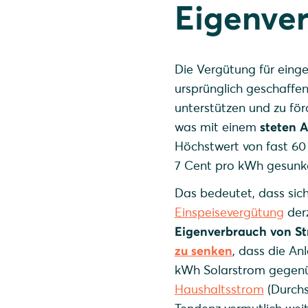
Eigenve
Die Vergütung für ein
ursprünglich geschaffe
unterstützen und zu för
was mit einem
steten 
Höchstwert von fast 60 
7 Cent pro kWh gesunke
Das bedeutet, dass sich 
Einspeisevergütung
derz
Eigenverbrauch von St
zu senken
, dass die An
kWh Solarstrom gegenü
Haushaltsstrom
(Durchs