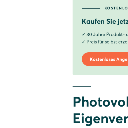
Der Wandel von der Eins
KOSTENLO
Photovoltaik zum Eigenv
Kaufen Sie jet
Achtung: Photovoltaik fü
✓ 30 Jahre Produkt- 
Welche Steuern fallen b
✓ Preis für selbst er
Kostenloses Ange
Photovol
Eigenver