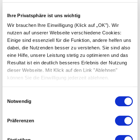
Geringerer Wartungsaufwand
Ihre Privatsphäre ist uns wichtig
Mehr Sicherheit
Wir brauchen Ihre Einwilligung (Klick auf „OK”). Wir
Wertsteigerung der Immobilie
nutzen auf unserer Webseite verschiedene Cookies:
Einige sind essenziell für die Funktion, andere helfen uns
Gut zu wissen
: Unabhängig von Neuinstallationen
dabei, die Nutzenden besser zu verstehen. Sie sind also
sichert Ihnen das Solarpaket I auch weiterhin Ihre
eine Hilfe, unsere Leistung stetig zu optimieren und das
Einspeisevergütung und fördert jede neue
Resultat ist ein deutlich besseres Erlebnis der Nutzung
Kilowattstunde zusätzlich 20 Jahre lang.
dieser Webseite. Mit Klick auf den Link "Ablehnen"
können Sie die Einwilligung jederzeit ablehnen.
Einwilligungsauswahl
Notwendig
Rechtliches, Versicherung &
Steuer: Was Sie noch prüfen
Präferenzen
sollten
Auch die formalen Rahmenbedingungen sollten
Statistiken