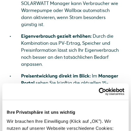
SOLARWATT Manager kann Verbraucher wie
Wärmepumpe oder Wallbox automatisch
dann aktivieren, wenn Strom besonders
günstig ist.
Eigenverbrauch gezielt erhöhen:
Durch die
Kombination aus PV-Ertrag, Speicher und
Preisinformation lässt sich Ihr Eigenverbrauch
noch besser an den tatsächlichen Bedarf
anpassen.
Preisentwicklung direkt im Blick:
Im
Manager
Portal
sehen Sie künftig die aktuellen 15-
Minuten-Preise direkt im Dashboard. So
wissen Sie jederzeit, wann sich der Strombezug
besonders lohnt.
Ihre Privatsphäre ist uns wichtig
Das Ergebnis:
geringere Energiekosten, effizientere
Wir brauchen Ihre Einwilligung (Klick auf „OK”). Wir
Nutzung Ihrer PV-Anlage und ein aktiver Beitrag zur
nutzen auf unserer Webseite verschiedene Cookies: