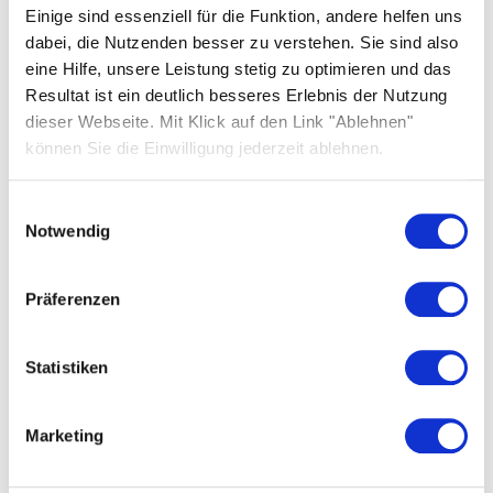
Netzstabilität.
Einige sind essenziell für die Funktion, andere helfen uns
dabei, die Nutzenden besser zu verstehen. Sie sind also
eine Hilfe, unsere Leistung stetig zu optimieren und das
Resultat ist ein deutlich besseres Erlebnis der Nutzung
Sparen mit Rabot Energy
dieser Webseite. Mit Klick auf den Link "Ablehnen"
können Sie die Einwilligung jederzeit ablehnen.
Einwilligungsauswahl
Notwendig
Präferenzen
Rabot Energy gehört zu den größten Anbietern
dynamischer Stromtarife in Deutschland. Wenn Sie
den Tarif über Solarwatt abschließen, profitieren Sie
Statistiken
von exklusiven Vorteilen:
Keine Servicegebühr
in den ersten sechs
Marketing
Monaten (danach 4,99 €/Monat)