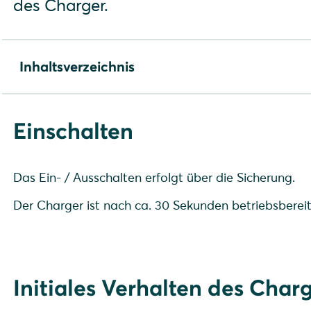
des Charger.
Inhaltsverzeichnis
Einschalten
Initiales Verhalten des Chargers
Einschalten
Werkseinstellungen
Konfiguration
EMS Anbindung
Das Ein- / Ausschalten erfolgt über die Sicherung.
Der Charger ist nach ca. 30 Sekunden betriebsbereit
Initiales Verhalten des Char