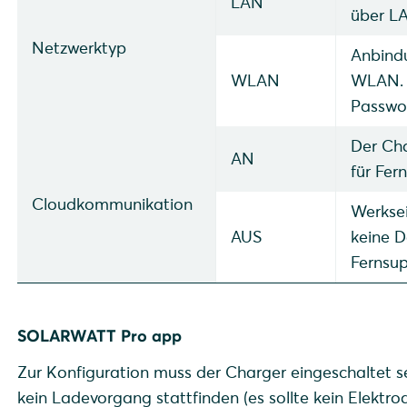
LAN
über L
Netzwerktyp
Anbindu
WLAN
WLAN. 
Passwor
Der Cha
AN
für Fer
Cloudkommunikation
Werksei
AUS
keine D
Fernsu
SOLARWATT Pro app
Zur Konfiguration muss der Charger eingeschaltet s
kein Ladevorgang stattfinden (es sollte kein Elektro