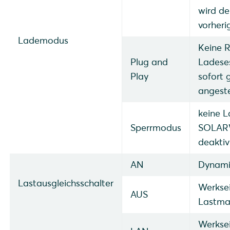
wird d
vorheri
Lademodus
Keine R
Plug and
Ladeses
Play
sofort 
angeste
keine L
Sperrmodus
SOLARW
deaktiv
AN
Dynami
Lastausgleichsschalter
Werksei
AUS
Lastma
Werksei