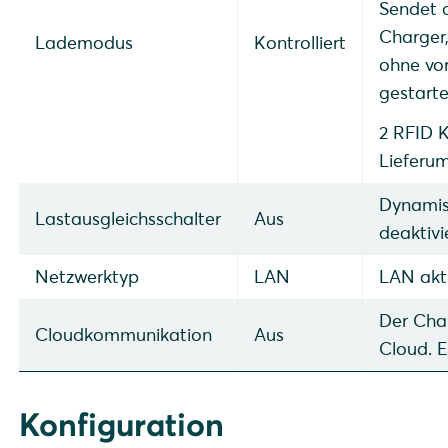
Sendet 
Charger
Lademodus
Kontrolliert
ohne vor
gestart
2 RFID K
Lieferu
Dynami
Lastausgleichsschalter
Aus
deaktivi
Netzwerktyp
LAN
LAN akti
Der Char
Cloudkommunikation
Aus
Cloud. E
Konfiguration