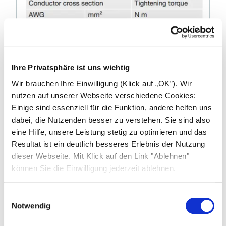
Ihre Privatsphäre ist uns wichtig
Wir brauchen Ihre Einwilligung (Klick auf „OK”). Wir
Kabelverschraubung anziehen
nutzen auf unserer Webseite verschiedene Cookies:
Einige sind essenziell für die Funktion, andere helfen uns
dabei, die Nutzenden besser zu verstehen. Sie sind also
CRIMPEN
eine Hilfe, unsere Leistung stetig zu optimieren und das
Resultat ist ein deutlich besseres Erlebnis der Nutzung
Stellen Sie sicher, dass
dieser Webseite. Mit Klick auf den Link "Ablehnen"
können Sie die Einwilligung jederzeit ablehnen.
alle Litzen in der Crimphülse
aufgenommen wurden
Einwilligungsauswahl
die Crimphülse nicht verformt ist oder ein
Notwendig
Teil der Crimpklappen fehlt
die Crimpung symmetrisch ist