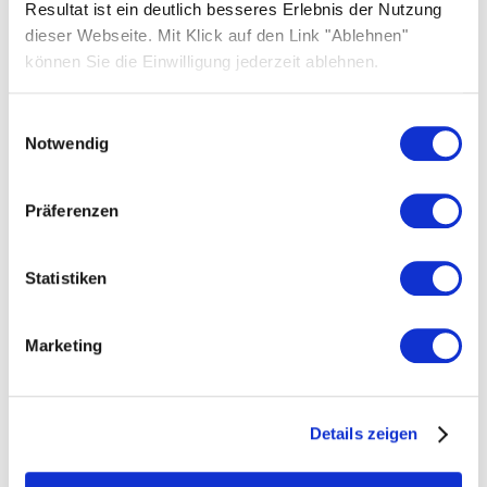
FAQ Solarwatt
Resultat ist ein deutlich besseres Erlebnis der Nutzung
dieser Webseite. Mit Klick auf den Link "Ablehnen"
Kontakt aufnehmen
können Sie die Einwilligung jederzeit ablehnen.
Einwilligungsauswahl
Notwendig
Präferenzen
Ratgeber
Kategorie Bau und Recht
Statistiken
Kategorie Beratung und Planung
Marketing
Kategorie E-Mobilität
Kategorie Energiemanagement
Kategorie Energiespeicherung
Details zeigen
Kategorie Förderungen