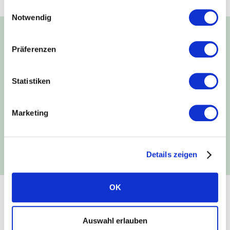
Einwilligungsauswahl
Notwendig
Präferenzen
Gemeinsam schaffen wir
die Energiewende. Wann
Statistiken
kommt Ihr Haus dazu?
Marketing
Solaranlage unverbindlich planen
Details zeigen
OK
Solarwatt
Auswahl erlauben
Über uns