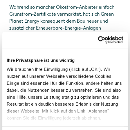
Während so mancher Ökostrom-Anbieter einfach
Grünstrom-Zertifikate vermarktet, hat sich Green
Planet Energy konsequent dem Bau neuer und
zusätzlicher Erneuerbare-Energie-Anlagen
verpflichtet und investiert somit aktiv in die
Energiewende.
Als Kunde von Green Planet Energy unterstützen Sie
also das Ziel einer emissionsfreien Stromerzeugung.
Ihre Privatsphäre ist uns wichtig
Im Gegenzug erhalten Sie heute schon einen
Wir brauchen Ihre Einwilligung (Klick auf „OK”). Wir
Stromtarif mit top Konditionen und ohne
nutzen auf unserer Webseite verschiedene Cookies:
Mindestvertragslaufzeit.
Einige sind essenziell für die Funktion, andere helfen uns
Ebenso profitieren Sie, wenn Sie z. B. planen, eine
dabei, die Nutzenden besser zu verstehen. Sie sind also
Ladestation für Ihr Elektroaut
o
zu installieren. Denn
eine Hilfe, unsere Leistung stetig zu optimieren und das
als Betreiber einer Photovoltaik-Anlage und / oder
Resultat ist ein deutlich besseres Erlebnis der Nutzung
Nutzer von
Ökostrom
haben Sie Anrecht auf eine
dieser Webseite. Mit Klick auf den Link "Ablehnen"
Ladestation-Förderung der KfW.
können Sie die Einwilligung jederzeit ablehnen.