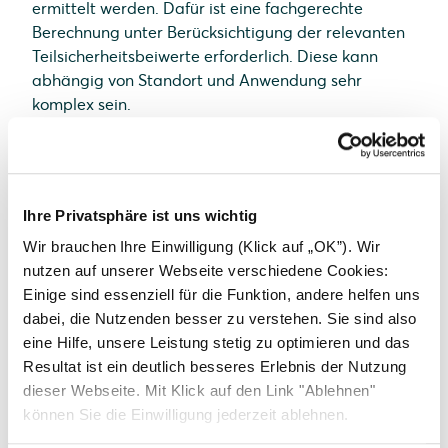
ermittelt werden. Dafür ist eine fachgerechte
Berechnung unter Berücksichtigung der relevanten
Teilsicherheitsbeiwerte erforderlich. Diese kann
abhängig von Standort und Anwendung sehr
komplex sein.
Es genügt NICHT, die für die Region anzusetzenden
Schnee- und Windlasten zu addieren!
Auf den folgenden Seiten werden Bemessungswerte
(Design-Werte) des Widerstandes Rd, also der
Ihre Privatsphäre ist uns wichtig
Beanspruchbarkeit des PV-Moduls ausgewiesen.
Die Berechnung dieser Werte unterliegt den
Wir brauchen Ihre Einwilligung (Klick auf „OK”). Wir
national gültigen Normen und Regeln für den
nutzen auf unserer Webseite verschiedene Cookies:
konstruktiven Glasbau und unterscheidet sich daher
Einige sind essenziell für die Funktion, andere helfen uns
von Land zu Land.
dabei, die Nutzenden besser zu verstehen. Sie sind also
eine Hilfe, unsere Leistung stetig zu optimieren und das
Solarwatt weist derzeit Bemessungswerte (Design-
Resultat ist ein deutlich besseres Erlebnis der Nutzung
Werte) des Widerstandes, also der
dieser Webseite. Mit Klick auf den Link "Ablehnen"
Beanspruchbarkeit des PV-Moduls für die folgenden
können Sie die Einwilligung jederzeit ablehnen.
Länder aus: