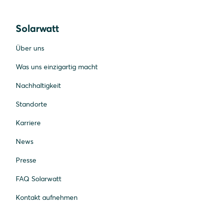
So erhalten Sie schnell Orientierung zu
Technikvarianten und zum Zusammenspiel mit
Solarwatt
bestehenden Heizsystemen.
Über uns
Was uns einzigartig macht
Nachhaltigkeit
Standorte
Karriere
News
Presse
FAQ Solarwatt
Kontakt aufnehmen