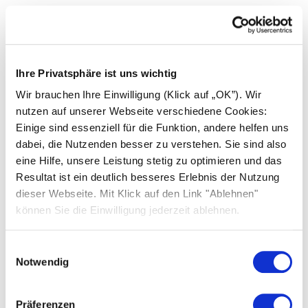
Beispiel 1
Ihre Privatsphäre ist uns wichtig
Wir brauchen Ihre Einwilligung (Klick auf „OK”). Wir
Ausgangspunkt:
Beispiel 2
nutzen auf unserer Webseite verschiedene Cookies:
Einige sind essenziell für die Funktion, andere helfen uns
Gasheizung (22 Jahre alt)
dabei, die Nutzenden besser zu verstehen. Sie sind also
Ausgangspunkt:
eine Hilfe, unsere Leistung stetig zu optimieren und das
Jährlicher Verbrauch: 35.000 kWh
Resultat ist ein deutlich besseres Erlebnis der Nutzung
Ölheizung (3.300 l Verbrauch)
dieser Webseite. Mit Klick auf den Link "Ablehnen"
Haushaltseinkommen: < 40.000 €/a (Zwei
können Sie die Einwilligung jederzeit ablehnen.
Stiebel Eltron Wärmepumpen
Rentner mit zu versteuerndem
Neue
Wärm
Haushaltseinkommen)
Gasheizung
Einwilligungsauswahl
Notwendig
Anschaffungskosten
10.000 €
33.00
Basisf
Präferenzen
Neue Ölheizung
Wärm