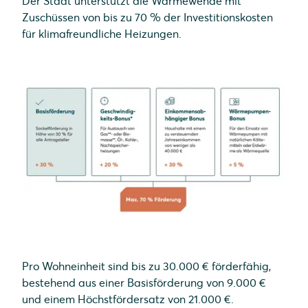
Der Staat unterstützt die Wärmewende mit
Neubauten.
tages-, wochen-, monats- und
Zuschüssen von bis zu 70 % der Investitionskosten
jahresbezogener Auswertung der
für klimafreundliche Heizungen.
Gesamtautarkie und des Eigenverbrauchs
Energieoptimierung
: Individuelle Steuerung
von Verbrauchern wie der Wärmepumpe,
Priorisierung mit PV-Überschuss
SOLARWATT Home app
: Einfache und
übersichtliche Visualisierung auch für
unterwegs
Pro Wohneinheit sind bis zu 30.000 € förderfähig,
bestehend aus einer Basisförderung von 9.000 €
und einem Höchstfördersatz von 21.000 €.