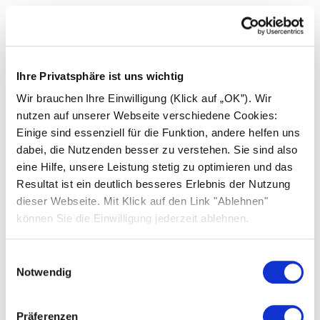
Beispiel 1
Ihre Privatsphäre ist uns wichtig
Wir brauchen Ihre Einwilligung (Klick auf „OK”). Wir
Ausgangspunkt:
Beispiel 2
nutzen auf unserer Webseite verschiedene Cookies:
Einige sind essenziell für die Funktion, andere helfen uns
Gasheizung (22 Jahre alt)
dabei, die Nutzenden besser zu verstehen. Sie sind also
Ausgangspunkt:
eine Hilfe, unsere Leistung stetig zu optimieren und das
Jährlicher Verbrauch: 35.000 kWh
Resultat ist ein deutlich besseres Erlebnis der Nutzung
Ölheizung (3.300 l Verbrauch)
dieser Webseite. Mit Klick auf den Link "Ablehnen"
Haushaltseinkommen: < 40.000 €/a (Zwei
können Sie die Einwilligung jederzeit ablehnen.
Stiebel Eltron Wärmepumpen
Rentner mit zu versteuerndem
Neue
Wärm
Haushaltseinkommen)
Gasheizung
Einwilligungsauswahl
Notwendig
Anschaffungskosten
10.000 €
33.00
Basisf
Präferenzen
Neue Ölheizung
Wärm