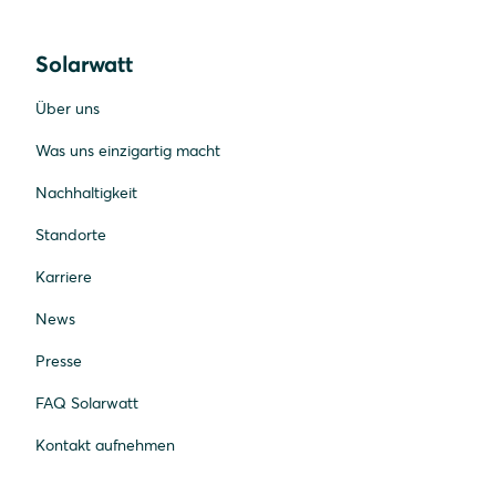
So erhalten Sie schnell Orientierung zu
Technikvarianten und zum Zusammenspiel mit
Solarwatt
bestehenden Heizsystemen.
Über uns
Was uns einzigartig macht
Nachhaltigkeit
Standorte
Karriere
News
Presse
FAQ Solarwatt
Kontakt aufnehmen