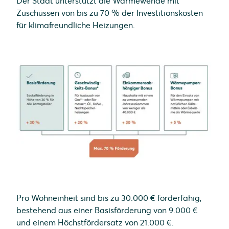
Der Staat unterstützt die Wärmewende mit
Neubauten.
tages-, wochen-, monats- und
Zuschüssen von bis zu 70 % der Investitionskosten
jahresbezogener Auswertung der
für klimafreundliche Heizungen.
Gesamtautarkie und des Eigenverbrauchs
Energieoptimierung
: Individuelle Steuerung
von Verbrauchern wie der Wärmepumpe,
Priorisierung mit PV-Überschuss
SOLARWATT Home app
: Einfache und
übersichtliche Visualisierung auch für
unterwegs
Pro Wohneinheit sind bis zu 30.000 € förderfähig,
bestehend aus einer Basisförderung von 9.000 €
und einem Höchstfördersatz von 21.000 €.