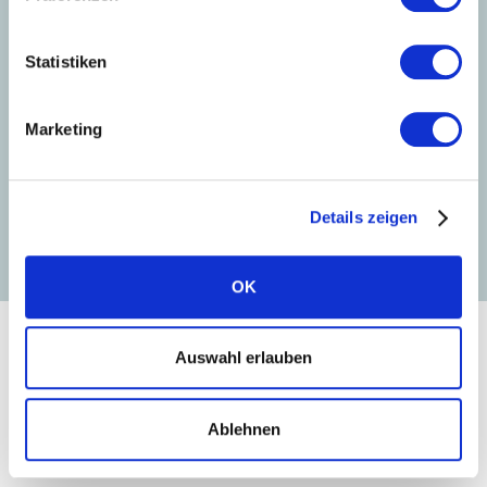
Peter Bachmann, CPO
Solarwatt GmbH
Statistiken
Peter Bachmann verstärkt seit November 2025 die
Marketing
Geschäftsführung der Solarwatt GmbH. Als Chief
Product Officer (CPO) bringt er über 13 Jahre
Erfahrung in leitenden Funktionen bei Solarwatt ein,
um Produkte und Wachstum voranzutreiben.
Details zeigen
OK
Auswahl erlauben
HISTORIE
Unsere Firmengeschichte
Ablehnen