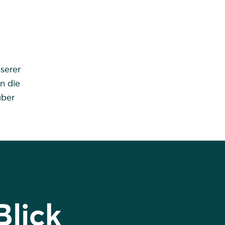
.
serer
n die
über
Blick