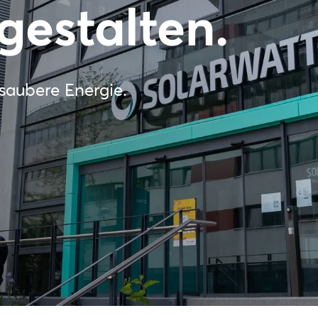
gestalten.
 saubere Energie.