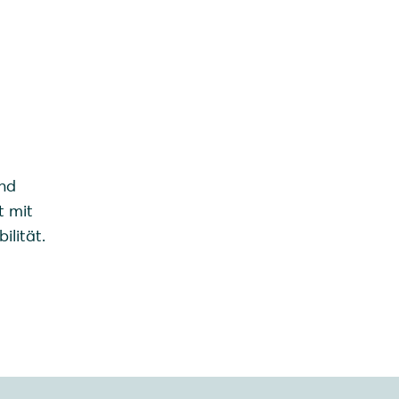
und
t mit
ilität.