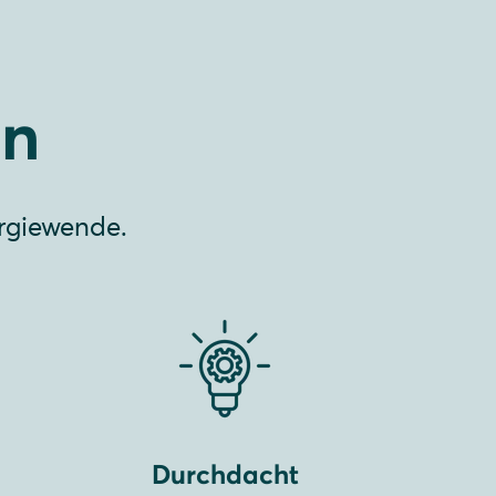
en
ergiewende.
Durchdacht