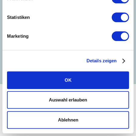
Peter Bachmann, CPO
Solarwatt GmbH
Statistiken
Peter Bachmann verstärkt seit November 2025 die
Marketing
Geschäftsführung der Solarwatt GmbH. Als Chief
Product Officer (CPO) bringt er über 13 Jahre
Erfahrung in leitenden Funktionen bei Solarwatt ein,
um Produkte und Wachstum voranzutreiben.
Details zeigen
OK
Auswahl erlauben
HISTORIE
Unsere Firmengeschichte
Ablehnen