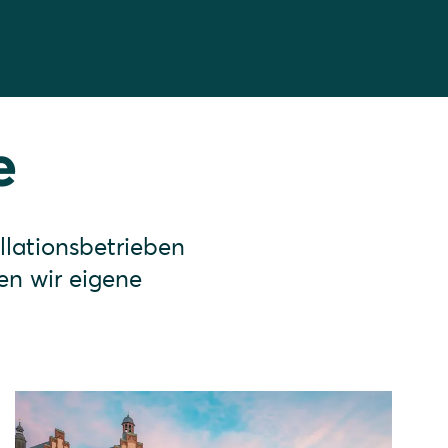
e
llationsbetrieben
en wir eigene