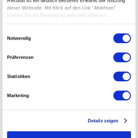
Resultat ist ein deutlich besseres Erlebnis der Nutzung
dieser Webseite. Mit Klick auf den Link "Ablehnen"
können Sie die Einwilligung jederzeit ablehnen.
Einwilligungsauswahl
SOLARWATT Leipzig-Halle
Notwendig
Mehr zum Standort erfahren
Präferenzen
Statistiken
Marketing
Details zeigen