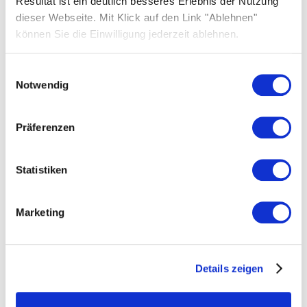
Resultat ist ein deutlich besseres Erlebnis der Nutzung
dieser Webseite. Mit Klick auf den Link "Ablehnen"
können Sie die Einwilligung jederzeit ablehnen.
Einwilligungsauswahl
SOLARWATT Leipzig-Halle
Notwendig
Mehr zum Standort erfahren
Präferenzen
Statistiken
Marketing
Details zeigen