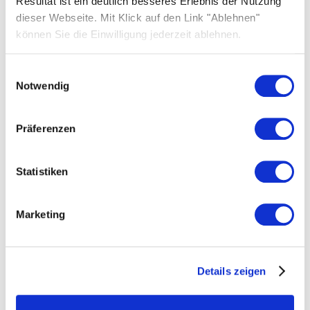
Resultat ist ein deutlich besseres Erlebnis der Nutzung
dieser Webseite. Mit Klick auf den Link "Ablehnen"
können Sie die Einwilligung jederzeit ablehnen.
Einwilligungsauswahl
SOLARWATT Leipzig-Halle
Notwendig
Mehr zum Standort erfahren
Präferenzen
Statistiken
Marketing
Details zeigen