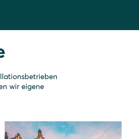
e
llationsbetrieben
en wir eigene