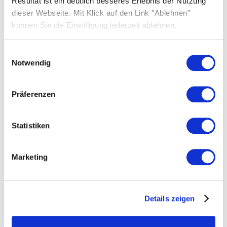
Resultat ist ein deutlich besseres Erlebnis der Nutzung
dieser Webseite. Mit Klick auf den Link "Ablehnen"
können Sie die Einwilligung jederzeit ablehnen.
Einwilligungsauswahl
SOLARWATT Leipzig-Halle
Notwendig
Mehr zum Standort erfahren
Präferenzen
Statistiken
Marketing
Details zeigen