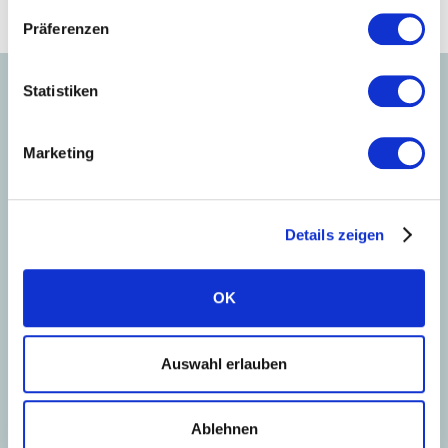
€
Jährliche Einsparung an Heizkosten
Präferenzen
Statistiken
Marketing
Ihr Presse Ansprechpartner
Details zeigen
OK
Auswahl erlauben
Ablehnen