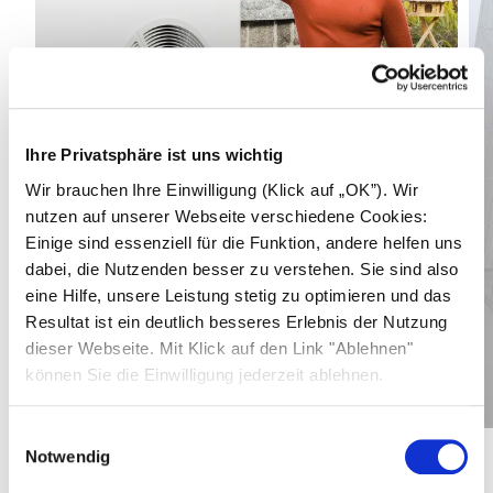
Ihre Privatsphäre ist uns wichtig
Wir brauchen Ihre Einwilligung (Klick auf „OK”). Wir
nutzen auf unserer Webseite verschiedene Cookies:
Einige sind essenziell für die Funktion, andere helfen uns
dabei, die Nutzenden besser zu verstehen. Sie sind also
eine Hilfe, unsere Leistung stetig zu optimieren und das
Resultat ist ein deutlich besseres Erlebnis der Nutzung
dieser Webseite. Mit Klick auf den Link "Ablehnen"
19,3
kWp
können Sie die Einwilligung jederzeit ablehnen.
Mehr erfahren
Gesamtleistung PV-Anlage
0,13
€
Einwilligungsauswahl
Stromkosten pro kWh
Notwendig
1
/
3
1.350