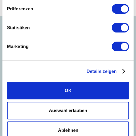
€
Jährliche Einsparung an Heizkosten
Präferenzen
Statistiken
Marketing
Ihr Presse Ansprechpartner
Details zeigen
OK
Auswahl erlauben
Ablehnen