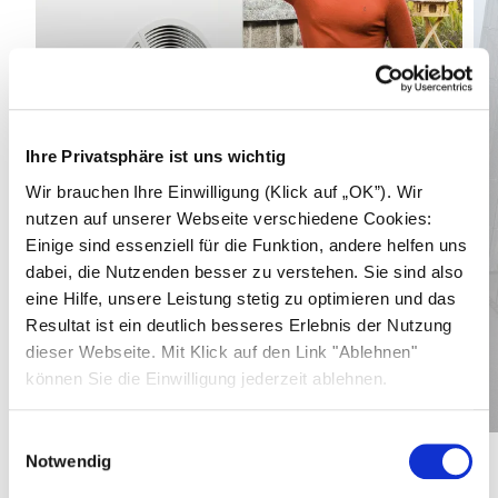
Ihre Privatsphäre ist uns wichtig
Wir brauchen Ihre Einwilligung (Klick auf „OK”). Wir
nutzen auf unserer Webseite verschiedene Cookies:
Einige sind essenziell für die Funktion, andere helfen uns
dabei, die Nutzenden besser zu verstehen. Sie sind also
eine Hilfe, unsere Leistung stetig zu optimieren und das
Resultat ist ein deutlich besseres Erlebnis der Nutzung
dieser Webseite. Mit Klick auf den Link "Ablehnen"
19,3
kWp
können Sie die Einwilligung jederzeit ablehnen.
Mehr erfahren
Gesamtleistung PV-Anlage
0,13
€
Einwilligungsauswahl
Stromkosten pro kWh
Notwendig
1
/
3
1.350