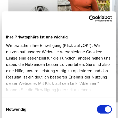
Ihre Privatsphäre ist uns wichtig
Wir brauchen Ihre Einwilligung (Klick auf „OK”). Wir
nutzen auf unserer Webseite verschiedene Cookies:
Einige sind essenziell für die Funktion, andere helfen uns
dabei, die Nutzenden besser zu verstehen. Sie sind also
eine Hilfe, unsere Leistung stetig zu optimieren und das
Resultat ist ein deutlich besseres Erlebnis der Nutzung
dieser Webseite. Mit Klick auf den Link "Ablehnen"
19,3
kWp
können Sie die Einwilligung jederzeit ablehnen.
Mehr erfahren
Gesamtleistung PV-Anlage
0,13
€
Einwilligungsauswahl
Stromkosten pro kWh
Notwendig
1
/
3
1.350