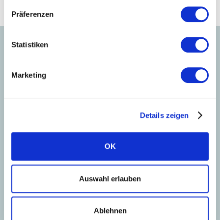
€
Jährliche Einsparung an Heizkosten
Präferenzen
Statistiken
Marketing
Ihr Presse Ansprechpartner
Details zeigen
OK
Auswahl erlauben
Ablehnen