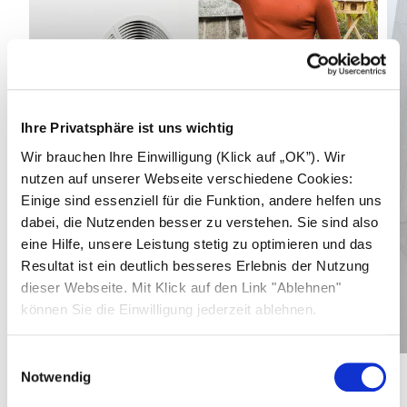
Ihre Privatsphäre ist uns wichtig
Wir brauchen Ihre Einwilligung (Klick auf „OK”). Wir
nutzen auf unserer Webseite verschiedene Cookies:
Einige sind essenziell für die Funktion, andere helfen uns
dabei, die Nutzenden besser zu verstehen. Sie sind also
eine Hilfe, unsere Leistung stetig zu optimieren und das
Resultat ist ein deutlich besseres Erlebnis der Nutzung
dieser Webseite. Mit Klick auf den Link "Ablehnen"
19,3
kWp
können Sie die Einwilligung jederzeit ablehnen.
Mehr erfahren
Gesamtleistung PV-Anlage
0,13
€
Einwilligungsauswahl
Stromkosten pro kWh
Notwendig
1
/
3
1.350