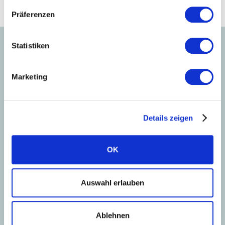
€
Jährliche Einsparung an Heizkosten
Präferenzen
Statistiken
Marketing
Ihr Presse Ansprechpartner
Details zeigen
OK
Auswahl erlauben
Ablehnen