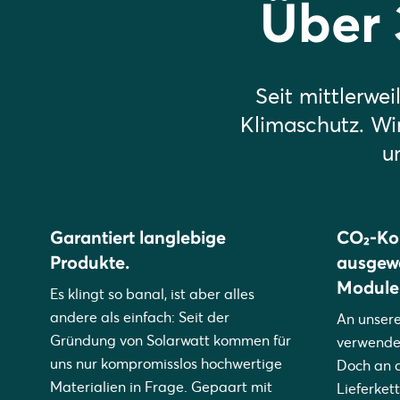
Über
Seit mittlerwe
Klimaschutz. Wi
u
Garantiert langlebige
CO₂-Ko
Produkte.
ausgewä
Module
Es klingt so banal, ist aber alles
andere als einfach: Seit der
An unser
Gründung von Solarwatt kommen für
verwende
uns nur kompromisslos hochwertige
Doch an 
Materialien in Frage. Gepaart mit
Lieferket