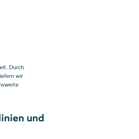
it. Durch
efern wir
enswerte
linien und