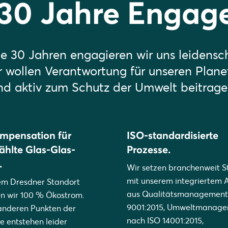
 30 Jahre Engag
ile 30 Jahren engagieren wir uns leidensch
r wollen Verantwortung für unseren Pla
nd aktiv zum Schutz der Umwelt beitrage
mpensation für
ISO-standardisierte
hlte Glas-Glas-
Prozesse.
.
Wir setzen branchenweit 
mit unserem integriertem 
em Dresdner Standort
aus Qualitätsmanagement
n wir 100 % Ökostrom.
9001:2015, Umweltmanag
anderen Punkten der
nach ISO 14001:2015,
te entstehen leider