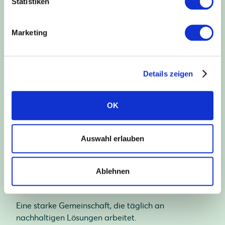
Statistiken
nachhaltige Welt.
Marketing
1993
Details zeigen
gegründet
OK
Drei Jahrzehnte Pionierarbeit in der Solarbranche.
Auswahl erlauben
325
Ablehnen
Mitarbeiter
Eine starke Gemeinschaft, die täglich an
nachhaltigen Lösungen arbeitet.