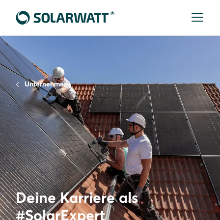
Unternehmen
Deine Karriere als
#SolarExpert