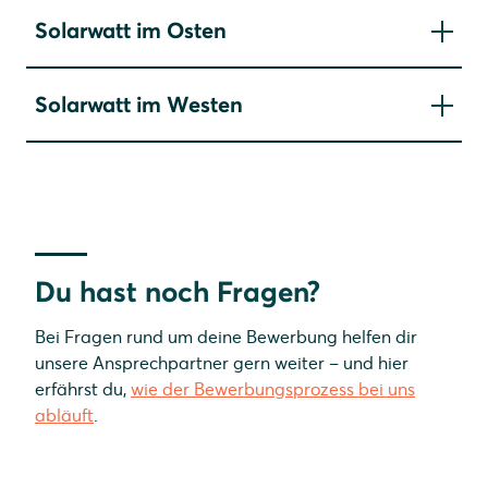
Solarwatt im Osten
Solarwatt Dresden
Solarwatt im Westen
Solarwatt Leipzig-Halle
Solarwatt Bochum
Solarwatt Frankfurt
Solarwatt Kassel
Solarwatt Schaumburg
Du hast noch Fragen?
Bei Fragen rund um deine Bewerbung helfen dir
unsere Ansprechpartner gern weiter – und hier
erfährst du,
wie der Bewerbungsprozess bei uns
abläuft
.