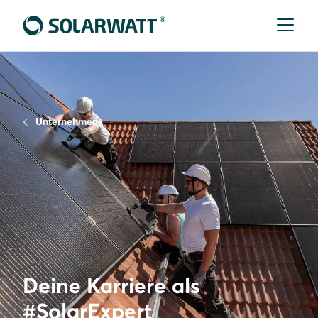
Unternehmen
Deine Karriere als
#SolarExpert