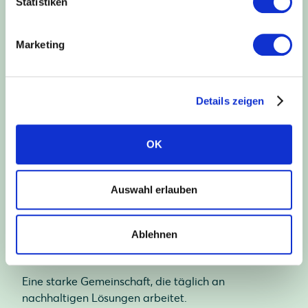
Statistiken
nachhaltige Welt.
Marketing
1993
Details zeigen
gegründet
OK
Drei Jahrzehnte Pionierarbeit in der Solarbranche.
Auswahl erlauben
325
Ablehnen
Mitarbeiter
Eine starke Gemeinschaft, die täglich an
nachhaltigen Lösungen arbeitet.