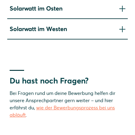
Solarwatt im Osten
Solarwatt Dresden
Solarwatt im Westen
Solarwatt Leipzig-Halle
Solarwatt Bochum
Solarwatt Frankfurt
Solarwatt Kassel
Solarwatt Schaumburg
Du hast noch Fragen?
Bei Fragen rund um deine Bewerbung helfen dir
unsere Ansprechpartner gern weiter – und hier
erfährst du,
wie der Bewerbungsprozess bei uns
abläuft
.