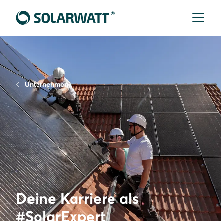
Unternehmen
Deine Karriere als
#SolarExpert