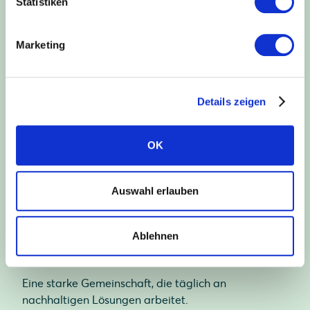
Statistiken
nachhaltige Welt.
Marketing
1993
Details zeigen
gegründet
OK
Drei Jahrzehnte Pionierarbeit in der Solarbranche.
Auswahl erlauben
325
Ablehnen
Mitarbeiter
Eine starke Gemeinschaft, die täglich an
nachhaltigen Lösungen arbeitet.