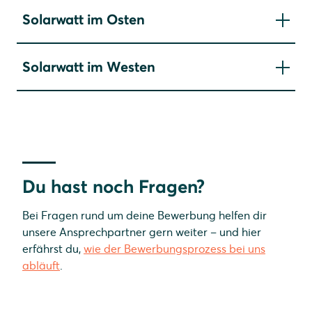
Solarwatt im Osten
Solarwatt Dresden
Solarwatt im Westen
Solarwatt Leipzig-Halle
Solarwatt Bochum
Solarwatt Frankfurt
Solarwatt Kassel
Solarwatt Schaumburg
Du hast noch Fragen?
Bei Fragen rund um deine Bewerbung helfen dir
unsere Ansprechpartner gern weiter – und hier
erfährst du,
wie der Bewerbungsprozess bei uns
abläuft
.