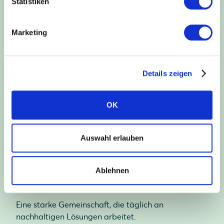
Statistiken
nachhaltige Welt.
Marketing
1993
Details zeigen
gegründet
OK
Drei Jahrzehnte Pionierarbeit in der Solarbranche.
Auswahl erlauben
325
Ablehnen
Mitarbeiter
Eine starke Gemeinschaft, die täglich an
nachhaltigen Lösungen arbeitet.