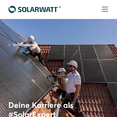
Unternehmen
Deine Karriere als
#SolarExpert