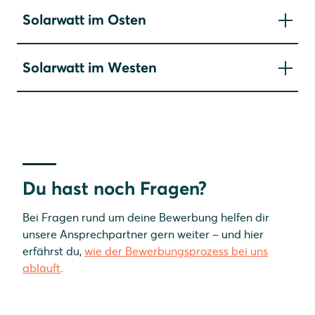
Solarwatt im Osten
Solarwatt Dresden
Solarwatt im Westen
Solarwatt Leipzig-Halle
Solarwatt Bochum
Solarwatt Frankfurt
Solarwatt Kassel
Solarwatt Schaumburg
Du hast noch Fragen?
Bei Fragen rund um deine Bewerbung helfen dir
unsere Ansprechpartner gern weiter – und hier
erfährst du,
wie der Bewerbungsprozess bei uns
abläuft
.