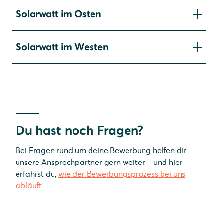
Solarwatt im Osten
Solarwatt Dresden
Solarwatt im Westen
Solarwatt Leipzig-Halle
Solarwatt Bochum
Solarwatt Frankfurt
Solarwatt Kassel
Solarwatt Schaumburg
Du hast noch Fragen?
Bei Fragen rund um deine Bewerbung helfen dir
unsere Ansprechpartner gern weiter – und hier
erfährst du,
wie der Bewerbungsprozess bei uns
abläuft
.