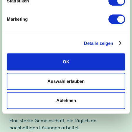
Statistiken
nachhaltige Welt.
Marketing
1993
Details zeigen
gegründet
OK
Drei Jahrzehnte Pionierarbeit in der Solarbranche.
Auswahl erlauben
325
Ablehnen
Mitarbeiter
Eine starke Gemeinschaft, die täglich an
nachhaltigen Lösungen arbeitet.