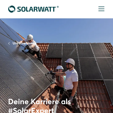
Unternehmen
Deine Karriere als
#SolarExpert