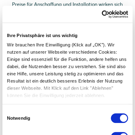
Preise für Anschaffung und Installation wirken sich
direkt positiv auf die Rentabilität der PV-Anlage
aus.
Für eine detaillierte Aufschlüsselung der
Ihre Privatsphäre ist uns wichtig
Photovoltaikkosten im Jahr 2025 empfehlen wir
Ihnen, den Ratgeberartikel "
Photovoltaik Kosten
Wir brauchen Ihre Einwilligung (Klick auf „OK”). Wir
2025 im Überblick
" zu lesen. Alternativ können Sie
nutzen auf unserer Webseite verschiedene Cookies:
auch direkt ein
kostenloses Angebot anfordern
,
Einige sind essenziell für die Funktion, andere helfen uns
um einen konkreten Preis für Ihren individuellen
dabei, die Nutzenden besser zu verstehen. Sie sind also
Fall zu erhalten.
eine Hilfe, unsere Leistung stetig zu optimieren und das
Resultat ist ein deutlich besseres Erlebnis der Nutzung
dieser Webseite. Mit Klick auf den Link "Ablehnen"
können Sie die Einwilligung jederzeit ablehnen.
Wie sind die Erfahrungen mit
Einwilligungsauswahl
Solarwatt?
Notwendig