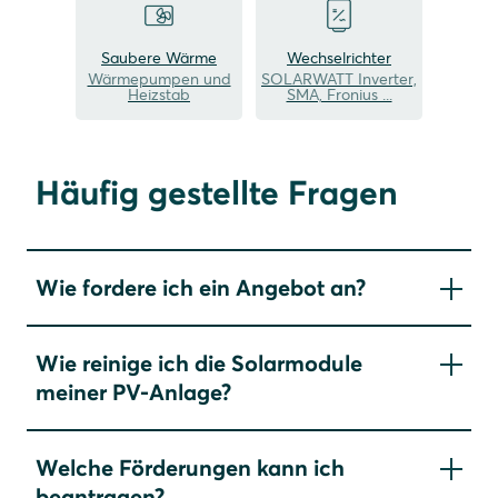
Saubere Wärme
Wechselrichter
Wärmepumpen und
SOLARWATT Inverter,
Heizstab
SMA, Fronius ...
Häufig gestellte Fragen
Wie fordere ich ein Angebot an?
Bitte nutzen Sie hierfür unser
Kontaktformular
. Je
Wie reinige ich die Solarmodule
detaillierter Ihre Angaben, desto besser können
meiner PV-Anlage?
wir auf Ihre Anforderungen eingehen. Einer
unserer Partner oder unser eigenes
Grundsätzlich ist ein eigenhändiges Reinigen der
Planungsteam wird sich mit Ihnen in Verbindung
Welche Förderungen kann ich
Module nicht notwendig. Durch die Beschichtung
setzen und mit Ihnen zusammen ein persönliches,
beantragen?