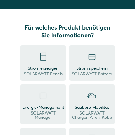
Für welches Produkt benötigen
Sie Informationen?
Strom erzeugen
Strom speichern
SOLARWATT Panels
SOLARWATT Battery
Energie-Management
Saubere Mobilität
SOLARWATT
SOLARWATT
Manager
Charger, Alfen, Keba