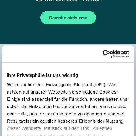
Garantie aktivieren
Kontakt aufnehmen
Ihre Privatsphäre ist uns wichtig
Wählen Sie die passende Option, um direkt zu
Wir brauchen Ihre Einwilligung (Klick auf „OK”). Wir
dem Supportbereich zu gelangen, der für Ihre
nutzen auf unserer Webseite verschiedene Cookies:
Anfrage zuständig ist.
Einige sind essenziell für die Funktion, andere helfen uns
dabei, die Nutzenden besser zu verstehen. Sie sind also
eine Hilfe, unsere Leistung stetig zu optimieren und das
Resultat ist ein deutlich besseres Erlebnis der Nutzung
dieser Webseite. Mit Klick auf den Link "Ablehnen"
können Sie die Einwilligung jederzeit ablehnen.