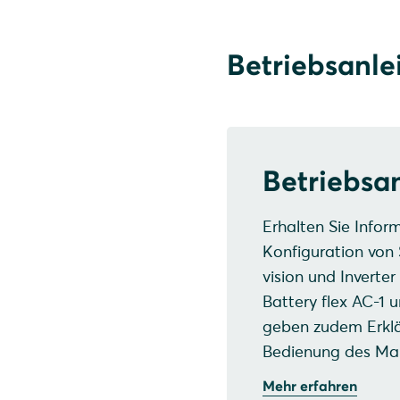
dass die Gläser verkal
steuerlichen Auslegung
Wasser-Ethanol- oder 
innerhalb weniger Jahr
Betriebsanle
Mehr erfahren
Betriebsa
Erhalten Sie Info
Konfiguration vo
vision und Invert
Battery flex AC-1
geben zudem Erklär
Bedienung des Man
Mehr erfahren