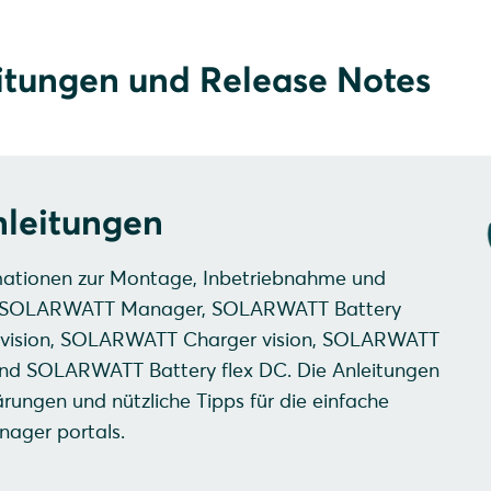
ken. Die Glasoberfläche nur mit Wasser, einem
 lässt sich aber viel Geld sparen und die Anlage
Wasser-Iso-Propanol-Gemisch reinigen.
e zuverlässig refinanzieren.
itungen und Release Notes
nleitungen
rmationen zur Montage, Inbetriebnahme und
n SOLARWATT Manager, SOLARWATT Battery
er vision, SOLARWATT Charger vision, SOLARWATT
 und SOLARWATT Battery flex DC. Die Anleitungen
ungen und nützliche Tipps für die einfache
ager portals.