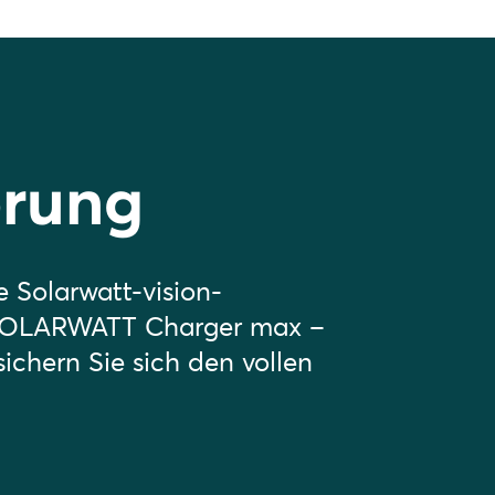
erung
le Solarwatt-vision-
SOLARWATT Charger max –
sichern Sie sich den vollen