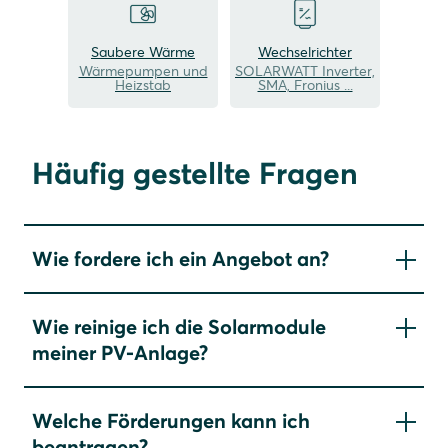
Saubere Wärme
Wechselrichter
Wärmepumpen und
SOLARWATT Inverter,
Heizstab
SMA, Fronius ...
Häufig gestellte Fragen
Wie fordere ich ein Angebot an?
Bitte nutzen Sie hierfür unser
Kontaktformular
. Je
Wie reinige ich die Solarmodule
detaillierter Ihre Angaben, desto besser können
meiner PV-Anlage?
wir auf Ihre Anforderungen eingehen. Einer
unserer Partner oder unser eigenes
Grundsätzlich ist ein eigenhändiges Reinigen der
Planungsteam wird sich mit Ihnen in Verbindung
Welche Förderungen kann ich
Module nicht notwendig. Durch die Beschichtung
setzen und mit Ihnen zusammen ein persönliches,
beantragen?