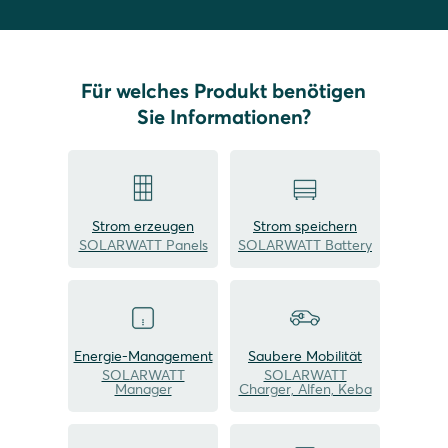
Für welches Produkt benötigen
Sie Informationen?
Strom erzeugen
Strom speichern
SOLARWATT Panels
SOLARWATT Battery
Energie-Management
Saubere Mobilität
SOLARWATT
SOLARWATT
Manager
Charger, Alfen, Keba