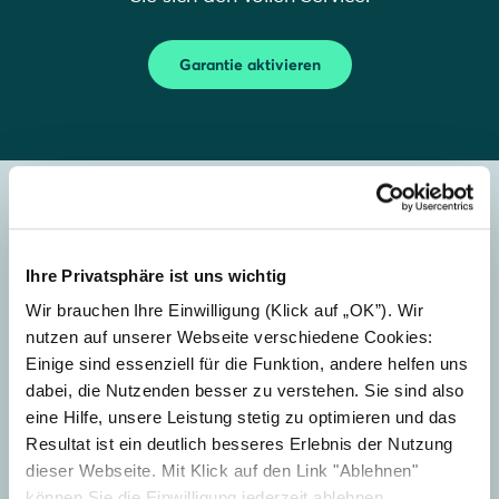
Garantie aktivieren
Kontakt aufnehmen
Ihre Privatsphäre ist uns wichtig
Wählen Sie die passende Option, um direkt zu
Wir brauchen Ihre Einwilligung (Klick auf „OK”). Wir
dem Supportbereich zu gelangen, der für Ihre
nutzen auf unserer Webseite verschiedene Cookies:
Anfrage zuständig ist.
Einige sind essenziell für die Funktion, andere helfen uns
dabei, die Nutzenden besser zu verstehen. Sie sind also
eine Hilfe, unsere Leistung stetig zu optimieren und das
Resultat ist ein deutlich besseres Erlebnis der Nutzung
dieser Webseite. Mit Klick auf den Link "Ablehnen"
können Sie die Einwilligung jederzeit ablehnen.