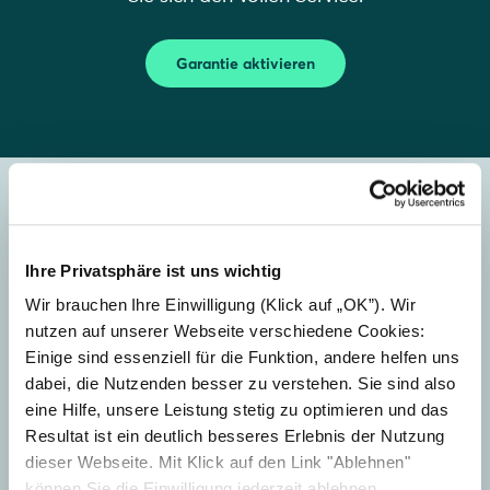
Garantie aktivieren
Kontakt aufnehmen
Ihre Privatsphäre ist uns wichtig
Wählen Sie die passende Option, um direkt zu
Wir brauchen Ihre Einwilligung (Klick auf „OK”). Wir
dem Supportbereich zu gelangen, der für Ihre
nutzen auf unserer Webseite verschiedene Cookies:
Anfrage zuständig ist.
Einige sind essenziell für die Funktion, andere helfen uns
dabei, die Nutzenden besser zu verstehen. Sie sind also
eine Hilfe, unsere Leistung stetig zu optimieren und das
Resultat ist ein deutlich besseres Erlebnis der Nutzung
dieser Webseite. Mit Klick auf den Link "Ablehnen"
können Sie die Einwilligung jederzeit ablehnen.