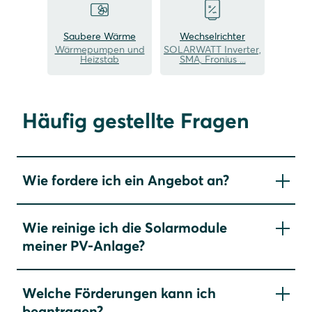
Saubere Wärme
Wechselrichter
Wärmepumpen und
SOLARWATT Inverter,
Heizstab
SMA, Fronius ...
Häufig gestellte Fragen
Wie fordere ich ein Angebot an?
Bitte nutzen Sie hierfür unser
Kontaktformular
. Je
Wie reinige ich die Solarmodule
detaillierter Ihre Angaben, desto besser können
meiner PV-Anlage?
wir auf Ihre Anforderungen eingehen. Einer
unserer Partner oder unser eigenes
Grundsätzlich ist ein eigenhändiges Reinigen der
Planungsteam wird sich mit Ihnen in Verbindung
Welche Förderungen kann ich
Module nicht notwendig. Durch die Beschichtung
setzen und mit Ihnen zusammen ein persönliches,
beantragen?