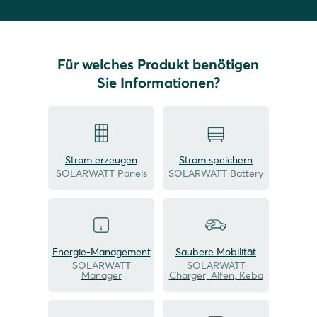
Für welches Produkt benötigen
Sie Informationen?
Strom erzeugen
Strom speichern
SOLARWATT Panels
SOLARWATT Battery
Energie-Management
Saubere Mobilität
SOLARWATT
SOLARWATT
Manager
Charger, Alfen, Keba