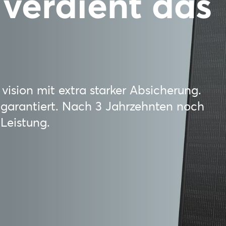
 verdient das
sion mit extra starker Absicherung.
 garantiert. Nach 3 Jahrzehnten noch
Leistung.