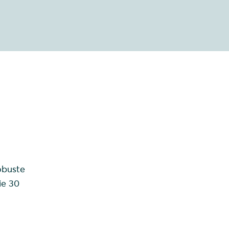
obuste
ie 30