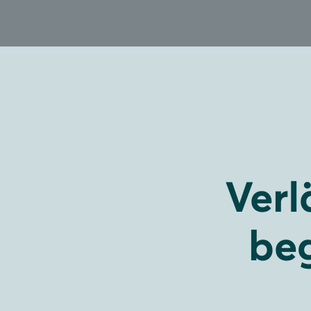
Verl
beg