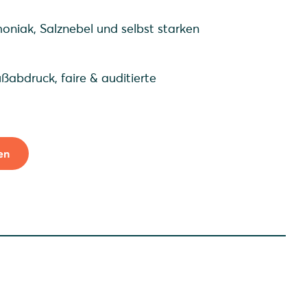
niak, Salznebel und selbst starken
ßabdruck, faire & auditierte
en