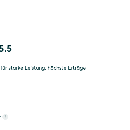
führung: style
5.5
 für starke Leistung, höchste Erträge
e
?