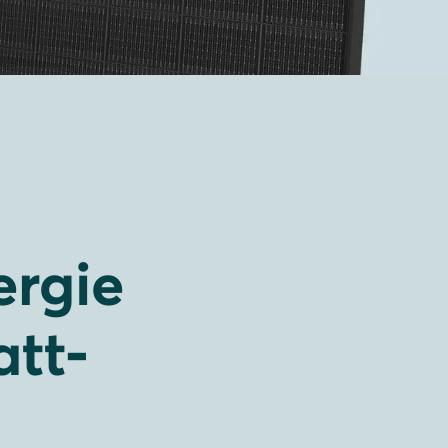
ergie
att-