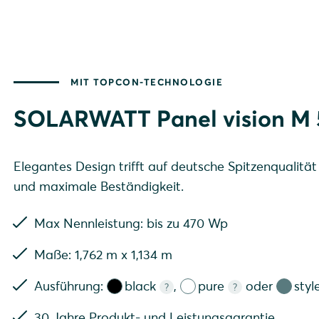
Aus
MIT TOPCON-TECHNOLOGIE
SOLARWATT Panel vision M 
Ausführung: black
Ausführung: pure
Elegantes Design trifft auf deutsche Spitzenqualität
und maximale Beständigkeit.
Max Nennleistung: bis zu 470 Wp
Maße: 1,762 m x 1,134 m
Ausführung:
black
,
pure
oder
styl
?
?
30 Jahre Produkt- und Leistungsgarantie