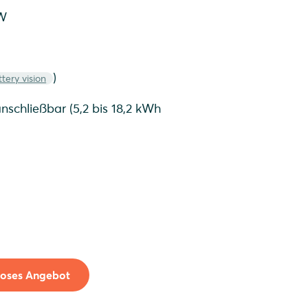
kW
)
ery vision
nschließbar (5,2 bis 18,2 kWh
loses Angebot