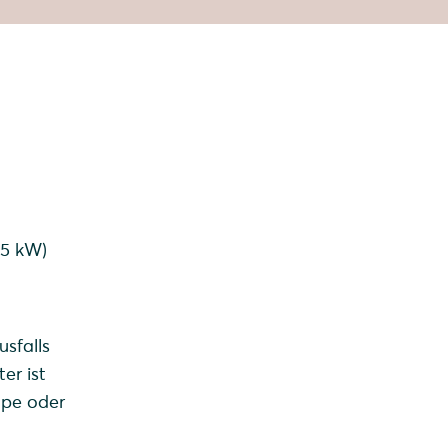
15 kW)
sfalls
er ist
mpe oder