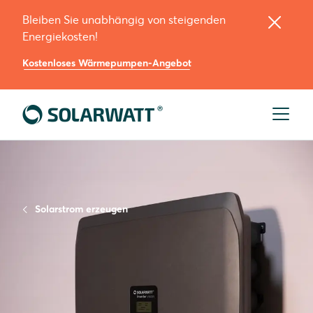
Bleiben Sie unabhängig von steigenden
Energiekosten!
Kostenloses Wärmepumpen-Angebot
Solarstrom erzeugen