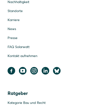
Nachhaltigkeit
Multistringwechselrichter sind bei größeren
Solaranlagen oder bei unterschiedlicher
Standorte
Ausrichtung der Solarfelder eine Alternative zu
Karriere
Stringwechselrichtern.
News
Presse
FAQ Solarwatt
Kontakt aufnehmen
Ratgeber
Kategorie Bau und Recht