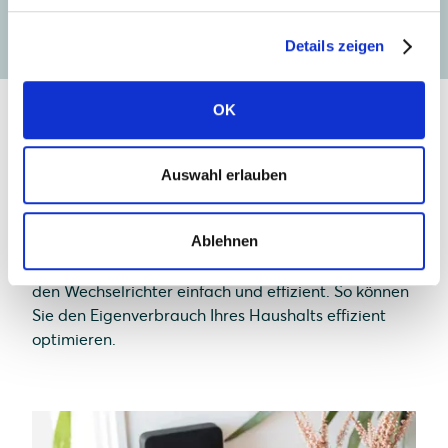
Kostenloses Angebot einholen
Details zeigen
OK
Intelligente Steuerung.
Auswahl erlauben
Ihre Energie im Blick.
Ablehnen
Mit dem optionalen SOLARWATT Manager steuern
und überwachen Sie Ihr Heimenergiesystem und
den Wechselrichter einfach und effizient. So können
Sie den Eigenverbrauch Ihres Haushalts effizient
optimieren.