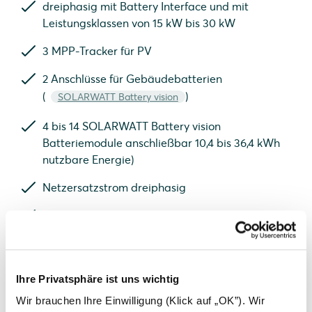
dreiphasig mit Battery Interface und mit
Leistungsklassen von 15 kW bis 30 kW
3 MPP-Tracker für PV
2 Anschlüsse für Gebäudebatterien
(
)
SOLARWATT Battery vision
4 bis 14 SOLARWATT Battery vision
Batteriemodule anschließbar 10,4 bis 36,4 kWh
nutzbare Energie)
Netzersatzstrom dreiphasig
Einbindung ins Netzwerk via LAN oder WIFI
Für Indoor- und Outdoor-Montage geeignet
Ihre Privatsphäre ist uns wichtig
SOLARWATT Inverter vision max
Wir brauchen Ihre Einwilligung (Klick auf „OK”). Wir