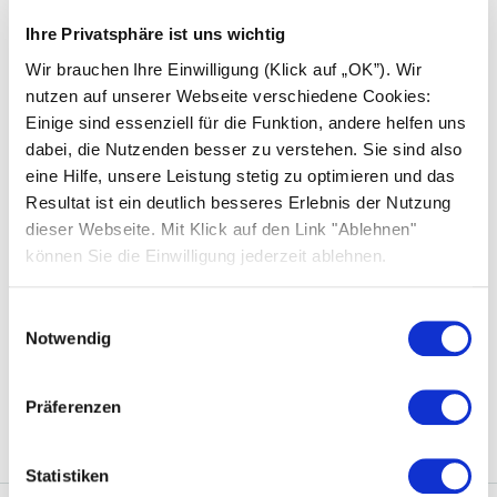
Gas- oder Ölheizung austauschen: Das sind
Ihre Privatsphäre ist uns wichtig
die Alternativen
Wir brauchen Ihre Einwilligung (Klick auf „OK”). Wir
nutzen auf unserer Webseite verschiedene Cookies:
Solarheizung: Heizen mit Sonnenenergie
Einige sind essenziell für die Funktion, andere helfen uns
dabei, die Nutzenden besser zu verstehen. Sie sind also
eine Hilfe, unsere Leistung stetig zu optimieren und das
Resultat ist ein deutlich besseres Erlebnis der Nutzung
Sonstiges
dieser Webseite. Mit Klick auf den Link "Ablehnen"
können Sie die Einwilligung jederzeit ablehnen.
F-Gas-Verordnung und das „Verbot“ von
Monoblock-Wärmepumpen
Einwilligungsauswahl
Notwendig
Infrarotheizungen: Strombetriebene und
effiziente Wärmequelle
Präferenzen
Statistiken