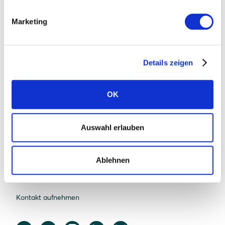
Marketing
Solarwatt
Über uns
Details zeigen
Was uns einzigartig macht
Nachhaltigkeit
OK
Standorte
Karriere
Auswahl erlauben
News
Presse
Ablehnen
FAQ Solarwatt
Kontakt aufnehmen