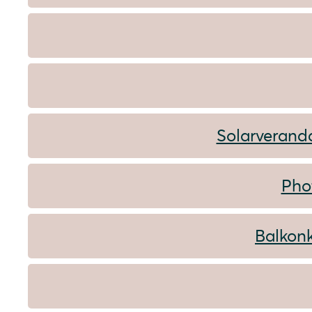
Solarverand
Pho
Balkonk