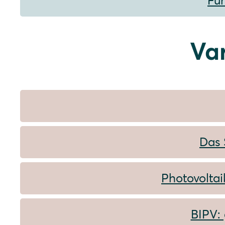
Füh
Va
Das 
Photovoltai
BIPV: 