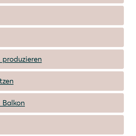
 produzieren
tzen
n Balkon