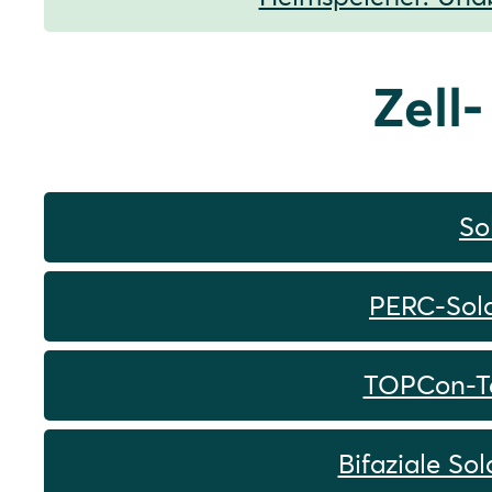
Zell
So
PERC-Solar
TOPCon-Tec
Bifaziale So