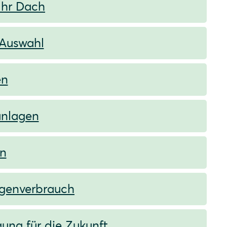
Ihr Dach
 Auswahl
en
anlagen
en
igenverbrauch
ung für die Zukunft