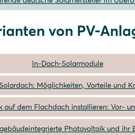
rende deutsche Solarhersteller im Überb
rianten von PV-Anla
In-Dach-Solarmodule
Solardach: Möglichkeiten, Vorteile und K
k auf dem Flachdach installieren: Vor- u
gebäudeintegrierte Photovoltaik und ihr 