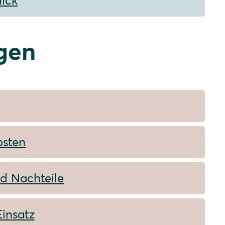
lick
gen
osten
nd Nachteile
Einsatz