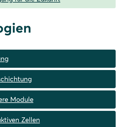
ogien
ung
eschichtung
tere Module
ktiven Zellen