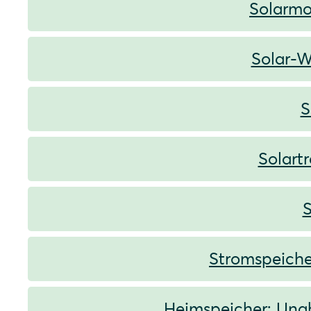
Solarmo
Solar-W
S
Solart
S
Stromspeiche
Heimspeicher: Unab