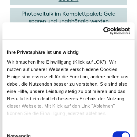
Photovoltaik im Komplettpaket: Geld
sparen und unabhängig werden
Mit dem Photovoltaik-Rechner Ihre
Möglichkeiten prüfen
Ihre Privatsphäre ist uns wichtig
Photovoltaik Beratung: Alles, was Sie wissen
Wir brauchen Ihre Einwilligung (Klick auf „OK”). Wir
müssen
nutzen auf unserer Webseite verschiedene Cookies:
Einige sind essenziell für die Funktion, andere helfen uns
Photovoltaikanlage kaufen: ein Überblick
dabei, die Nutzenden besser zu verstehen. Sie sind also
eine Hilfe, unsere Leistung stetig zu optimieren und das
Bauliche Anforderungen für die Installation
Resultat ist ein deutlich besseres Erlebnis der Nutzung
einer PV-Anlage
dieser Webseite. Mit Klick auf den Link "Ablehnen"
können Sie die Einwilligung jederzeit ablehnen.
Marktstammdatenregister:
Photovoltaikanlage anmelden
Einwilligungsauswahl
Notwendig