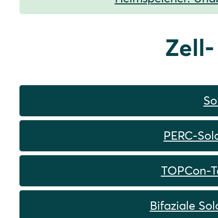
Zell
So
PERC-Solar
TOPCon-Tec
Bifaziale So