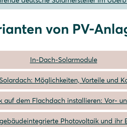
rende deutsche Solarhersteller im Überb
rianten von PV-Anla
In-Dach-Solarmodule
Solardach: Möglichkeiten, Vorteile und K
k auf dem Flachdach installieren: Vor- u
gebäudeintegrierte Photovoltaik und ihr 