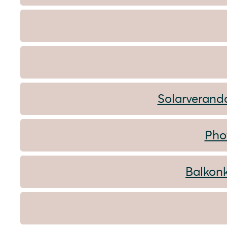
Solarverand
Pho
Balkonk