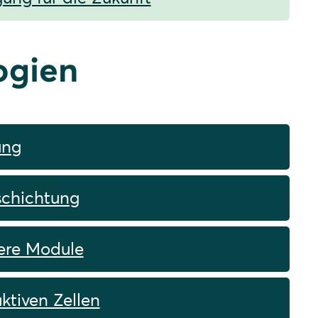
ogien
ung
eschichtung
tere Module
ktiven Zellen