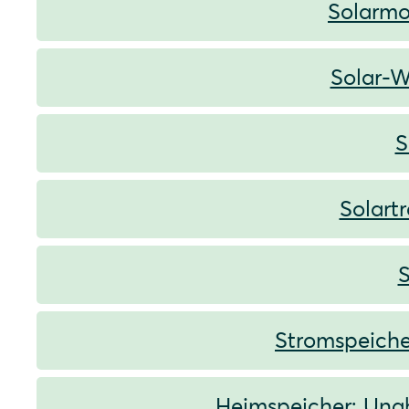
Solarmo
Solar-W
S
Solart
S
Stromspeiche
Heimspeicher: Unab