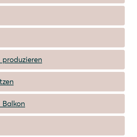
 produzieren
tzen
n Balkon