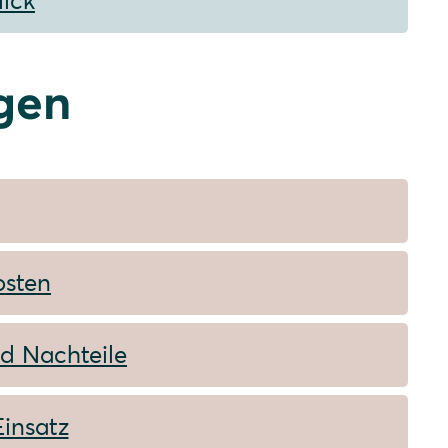
lick
gen
osten
nd Nachteile
Einsatz