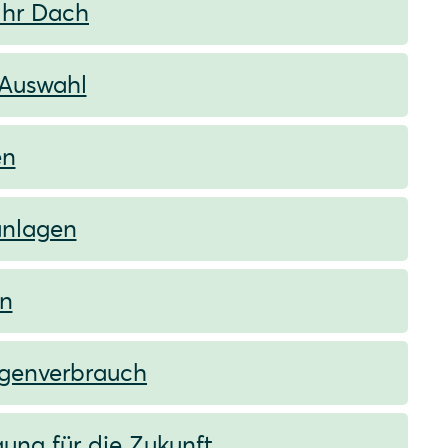
Ihr Dach
 Auswahl
en
anlagen
en
igenverbrauch
ung für die Zukunft