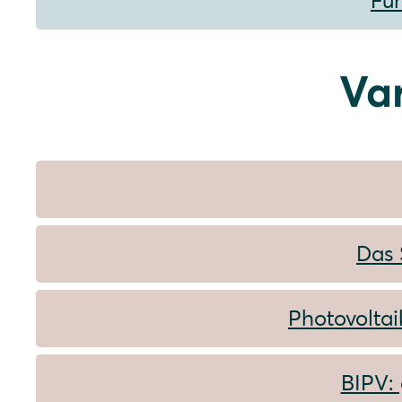
Füh
Va
Das 
Photovoltai
BIPV: 