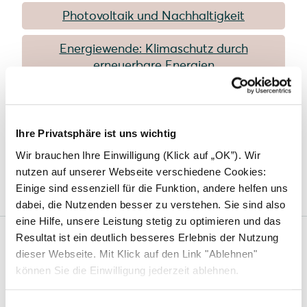
Photovoltaik und Nachhaltigkeit
Energiewende: Klimaschutz durch
erneuerbare Energien
Der ökologische Fußabdruck
Solarmodule mit hoher Lebensdauer
Ihre Privatsphäre ist uns wichtig
Wir brauchen Ihre Einwilligung (Klick auf „OK”). Wir
Glas-Glas-Module im Test
nutzen auf unserer Webseite verschiedene Cookies:
Einige sind essenziell für die Funktion, andere helfen uns
dabei, die Nutzenden besser zu verstehen. Sie sind also
eine Hilfe, unsere Leistung stetig zu optimieren und das
Resultat ist ein deutlich besseres Erlebnis der Nutzung
dieser Webseite. Mit Klick auf den Link "Ablehnen"
Solarwatt
können Sie die Einwilligung jederzeit ablehnen.
Über uns