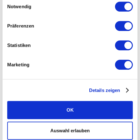
Einwilligungsauswahl
Was uns einzigartig macht
Notwendig
Nachhaltigkeit
Standorte
Präferenzen
Karriere
Statistiken
News
Presse
Marketing
FAQ Solarwatt
Kontakt aufnehmen
Details zeigen
OK
Auswahl erlauben
Ratgeber