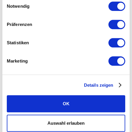
Einwilligungsauswahl
Was uns einzigartig macht
Notwendig
Nachhaltigkeit
Standorte
Präferenzen
Karriere
Statistiken
News
Presse
Marketing
FAQ Solarwatt
Kontakt aufnehmen
Details zeigen
OK
Auswahl erlauben
Ratgeber