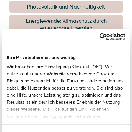
Photovoltaik und Nachhaltigkeit
Energiewende: Klimaschutz durch
erneuerbare Energien
Der ökologische Fußabdruck
Solarmodule mit hoher Lebensdauer
Ihre Privatsphäre ist uns wichtig
Wir brauchen Ihre Einwilligung (Klick auf „OK”). Wir
Glas-Glas-Module im Test
nutzen auf unserer Webseite verschiedene Cookies:
Einige sind essenziell für die Funktion, andere helfen uns
dabei, die Nutzenden besser zu verstehen. Sie sind also
eine Hilfe, unsere Leistung stetig zu optimieren und das
Resultat ist ein deutlich besseres Erlebnis der Nutzung
dieser Webseite. Mit Klick auf den Link "Ablehnen"
Solarwatt
können Sie die Einwilligung jederzeit ablehnen.
Über uns