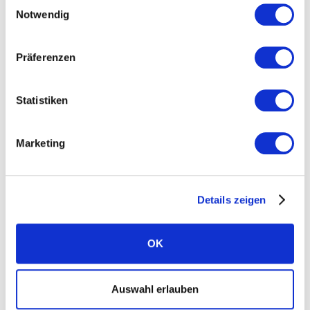
Einwilligungsauswahl
Was uns einzigartig macht
Notwendig
Nachhaltigkeit
Standorte
Präferenzen
Karriere
Statistiken
News
Presse
Marketing
FAQ Solarwatt
Kontakt aufnehmen
Details zeigen
OK
Auswahl erlauben
Ratgeber