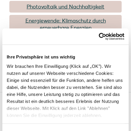
Photovoltaik und Nachhaltigkeit
Energiewende: Klimaschutz durch
erneuerbare Energien
Der ökologische Fußabdruck
Solarmodule mit hoher Lebensdauer
Ihre Privatsphäre ist uns wichtig
Wir brauchen Ihre Einwilligung (Klick auf „OK”). Wir
Glas-Glas-Module im Test
nutzen auf unserer Webseite verschiedene Cookies:
Einige sind essenziell für die Funktion, andere helfen uns
dabei, die Nutzenden besser zu verstehen. Sie sind also
eine Hilfe, unsere Leistung stetig zu optimieren und das
Resultat ist ein deutlich besseres Erlebnis der Nutzung
dieser Webseite. Mit Klick auf den Link "Ablehnen"
Solarwatt
können Sie die Einwilligung jederzeit ablehnen.
Über uns